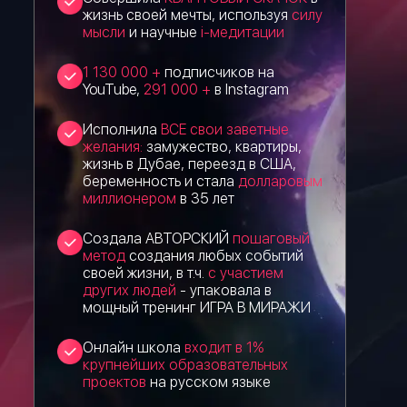
жизнь своей мечты, используя
силу
мысли
и научные
і-медитации
1 130 000 +
подписчиков на
YouTube,
291 000 +
в Instagram
Исполнила
ВСЕ свои заветные
желания:
замужество, квартиры,
жизнь в Дубае, переезд в США,
беременность и стала
долларовым
миллионером
в 35 лет
Создала АВТОРСКИЙ
пошаговый
метод
создания любых событий
своей жизни, в т.ч.
с участием
других людей
- упаковала в
мощный тренинг ИГРА В МИРАЖИ
Онлайн школа
входит в 1%
крупнейших образовательных
проектов
на русском языке