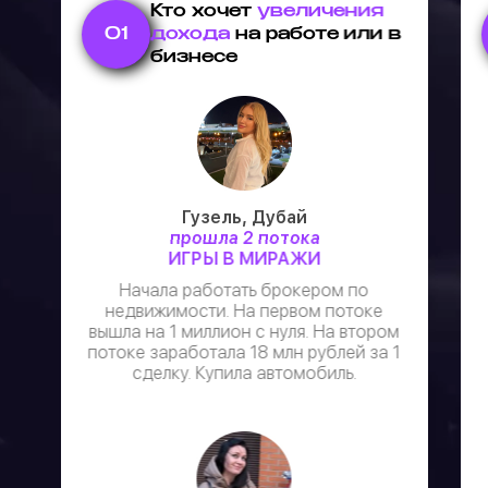
Кто хочет
увеличения
01
дохода
на работе или в
бизнесе
Гузель, Дубай
прошла 2 потока
ИГРЫ В МИРАЖИ
Начала работать брокером по
недвижимости. На первом потоке
вышла на 1 миллион с нуля. На втором
потоке заработала 18 млн рублей за 1
сделку. Купила автомобиль.