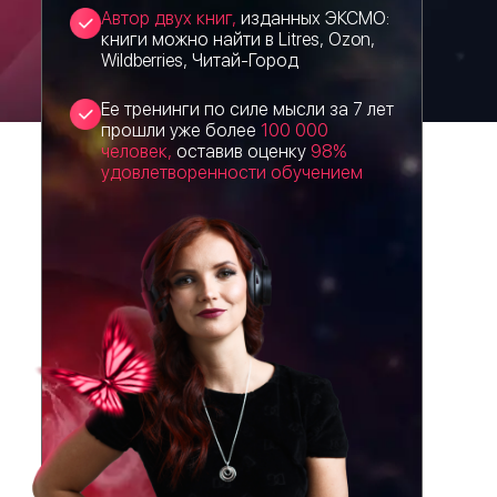
Автор двух книг,
изданных ЭКСМО:
книги можно найти в Litres, Ozon,
Wildberries, Читай-Город
Ее тренинги по силе мысли за 7 лет
прошли уже более
100 000
человек,
оставив оценку
98%
удовлетворенности обучением