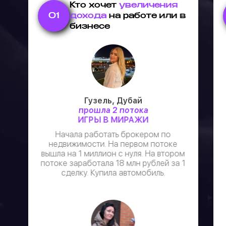
Кто хочет
увеличения
01
дохода
на работе или в
бизнесе
Гузель, Дубай
прошла 2 потока
ИГРЫ В МИРАЖИ
Начала работать брокером по
недвижимости. На первом потоке
вышла на 1 миллион с нуля. На втором
потоке заработала 18 млн рублей за 1
сделку. Купила автомобиль.