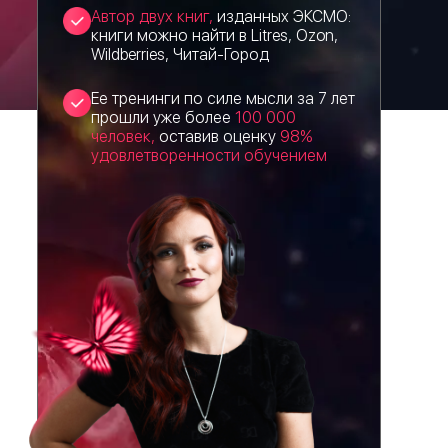
Автор двух книг,
изданных ЭКСМО:
книги можно найти в Litres, Ozon,
Wildberries, Читай-Город
Ее тренинги по силе мысли за 7 лет
прошли уже более
100 000
человек,
оставив оценку
98%
удовлетворенности обучением