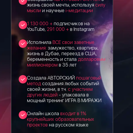
жизнь своей мечты, используя
силу
мысли
и научные
і-медитации
1 130 000 +
подписчиков на
YouTube,
291 000 +
в Instagram
Исполнила
ВСЕ свои заветные
желания:
замужество, квартиры,
жизнь в Дубае, переезд в США,
беременность и стала
долларовым
миллионером
в 35 лет
Создала АВТОРСКИЙ
пошаговый
метод
создания любых событий
своей жизни, в т.ч.
с участием
других людей
- упаковала в
мощный тренинг ИГРА В МИРАЖИ
Онлайн школа
входит в 1%
крупнейших образовательных
проектов
на русском языке