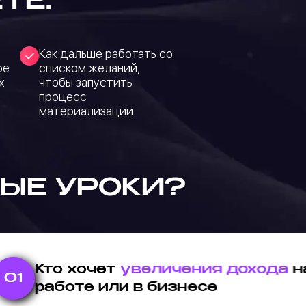
ТЕ:
Как дальше работать со
ое
списком желаний,
х
чтобы запустить
процесс
материализации
ЫЕ УРОКИ?
Кто хочет
увеличения дохода
н
01
работе или в бизнесе