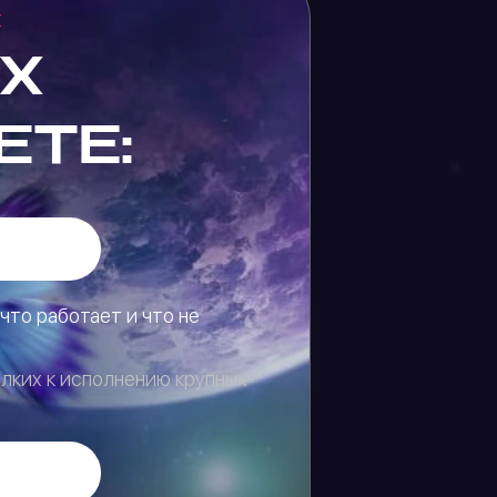
х
Х
ЕТЕ:
что работает и что не
лких к исполнению крупных