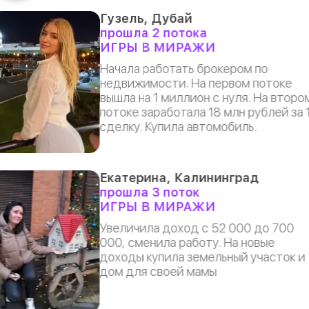
Гузель, Дубай
прошла 2 потока
ИГРЫ В МИРАЖИ
Начала работать брокером по
недвижимости. На первом потоке
вышла на 1 миллион с нуля. На второ
потоке заработала 18 млн рублей за 
сделку. Купила автомобиль.
Екатерина, Калининград
прошла 3 поток
ИГРЫ В МИРАЖИ
Увеличила доход с 52 000 до 700
000, сменила работу. На новые
доходы купила земельный участок и
дом для своей мамы